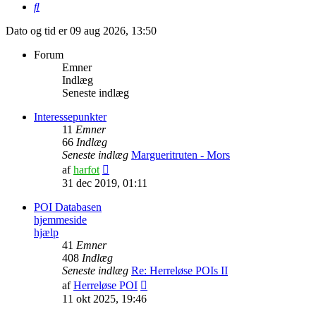
Søg
Dato og tid er 09 aug 2026, 13:50
Forum
Emner
Indlæg
Seneste indlæg
Interessepunkter
11
Emner
66
Indlæg
Seneste indlæg
Margueritruten - Mors
Vis
af
harfot
det
31 dec 2019, 01:11
seneste
indlæg
POI Databasen
hjemmeside
hjælp
41
Emner
408
Indlæg
Seneste indlæg
Re: Herreløse POIs II
Vis
af
Herreløse POI
det
11 okt 2025, 19:46
seneste