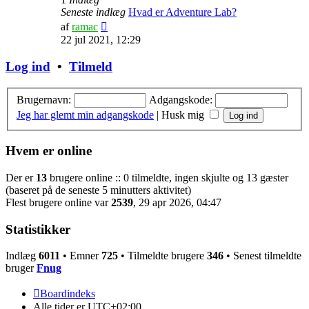
Seneste indlæg
Hvad er Adventure Lab?
Vis
af
ramac
det
22 jul 2021, 12:29
seneste
indlæg
Log ind
•
Tilmeld
Brugernavn:
Adgangskode:
Jeg har glemt min adgangskode
|
Husk mig
Hvem er online
Der er
13
brugere online :: 0 tilmeldte, ingen skjulte og 13 gæster
(baseret på de seneste 5 minutters aktivitet)
Flest brugere online var
2539
, 29 apr 2026, 04:47
Statistikker
Indlæg
6011
• Emner
725
• Tilmeldte brugere
346
• Senest tilmeldte
bruger
Fnug
Boardindeks
Alle tider er
UTC+02:00