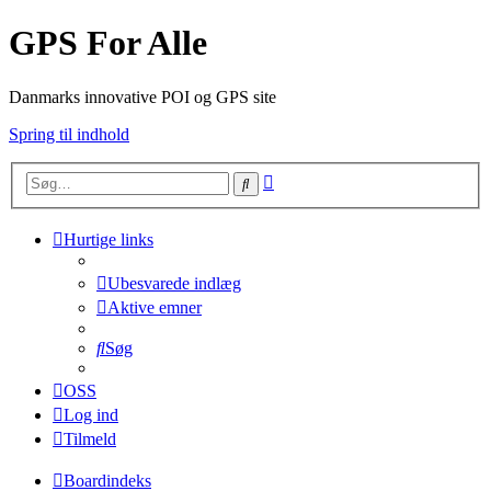
GPS For Alle
Danmarks innovative POI og GPS site
Spring til indhold
Avanceret
Søg
søgning
Hurtige links
Ubesvarede indlæg
Aktive emner
Søg
OSS
Log ind
Tilmeld
Boardindeks