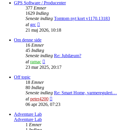
indlæg
GPS Software / Producenter
377
Emner
1629
Indlæg
Seneste indlæg
Tomtom nyt kort v1170.13183
Vis
af
grc
det
21 maj 2026, 10:18
seneste
indlæg
Om denne side
16
Emner
45
Indlæg
Seneste indlæg
Re: Jubilæum?
Vis
af
ramac
det
23 mar 2025, 20:17
seneste
indlæg
Off topic
18
Emner
80
Indlæg
Seneste indlæg
Re: Smart Home, varmereguleri…
Vis
af
peter4200
det
06 apr 2026, 07:23
seneste
indlæg
Adventure Lab
Adventure Lab
1
Emner
1
Indlæg