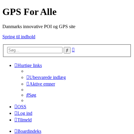
GPS For Alle
Danmarks innovative POI og GPS site
Spring til indhold
Avanceret
Søg
søgning
Hurtige links
Ubesvarede indlæg
Aktive emner
Søg
OSS
Log ind
Tilmeld
Boardindeks