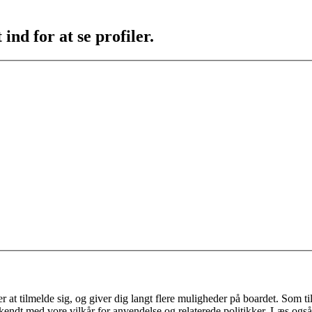
ind for at se profiler.
 at tilmelde sig, og giver dig langt flere muligheder på boardet. Som til
ekendt med vore vilkår for anvendelse og relaterede politikker. Læs også