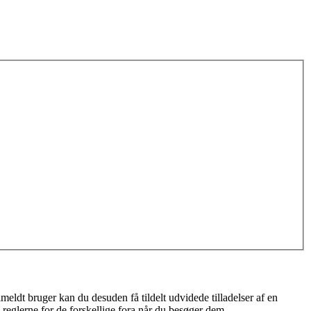
meldt bruger kan du desuden få tildelt udvidede tilladelser af en
 reglerne for de forskellige fora når du besøger dem.