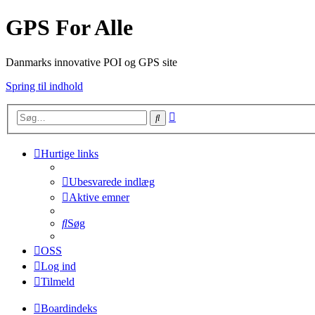
GPS For Alle
Danmarks innovative POI og GPS site
Spring til indhold
Avanceret
Søg
søgning
Hurtige links
Ubesvarede indlæg
Aktive emner
Søg
OSS
Log ind
Tilmeld
Boardindeks