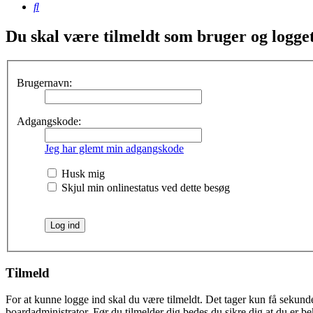
Søg
Du skal være tilmeldt som bruger og logget 
Brugernavn:
Adgangskode:
Jeg har glemt min adgangskode
Husk mig
Skjul min onlinestatus ved dette besøg
Tilmeld
For at kunne logge ind skal du være tilmeldt. Det tager kun få sekunder
boardadministrator. Før du tilmelder dig bedes du sikre dig at du er b