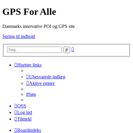
GPS For Alle
Danmarks innovative POI og GPS site
Spring til indhold
Avanceret
Søg
søgning
Hurtige links
Ubesvarede indlæg
Aktive emner
Søg
OSS
Log ind
Tilmeld
Boardindeks