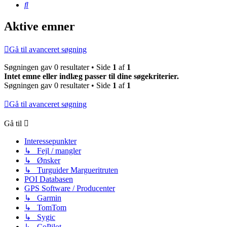
Søg
Aktive emner
Gå til avanceret søgning
Søgningen gav 0 resultater • Side
1
af
1
Intet emne eller indlæg passer til dine søgekriterier.
Søgningen gav 0 resultater • Side
1
af
1
Gå til avanceret søgning
Gå til
Interessepunkter
↳ Fejl / mangler
↳ Ønsker
↳ Turguider Margueritruten
POI Databasen
GPS Software / Producenter
↳ Garmin
↳ TomTom
↳ Sygic
↳ CoPilot