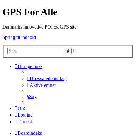
GPS For Alle
Danmarks innovative POI og GPS site
Spring til indhold
Avanceret
Søg
søgning
Hurtige links
Ubesvarede indlæg
Aktive emner
Søg
OSS
Log ind
Tilmeld
Boardindeks