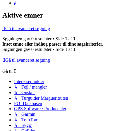
Søg
Aktive emner
Gå til avanceret søgning
Søgningen gav 0 resultater • Side
1
af
1
Intet emne eller indlæg passer til dine søgekriterier.
Søgningen gav 0 resultater • Side
1
af
1
Gå til avanceret søgning
Gå til
Interessepunkter
↳ Fejl / mangler
↳ Ønsker
↳ Turguider Margueritruten
POI Databasen
GPS Software / Producenter
↳ Garmin
↳ TomTom
↳ Sygic
↳ CoPilot