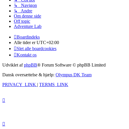
↳ Navigon
↳ Andre
Om denne side
Off topic
Adventure Lab
Boardindeks
Alle tider er
UTC+02:00
Slet alle boardcookies
Kontakt os
Udviklet af
phpBB
® Forum Software © phpBB Limited
Dansk oversættelse & hjælp:
Olympus DK Team
PRIVACY_LINK
|
TERMS_LINK