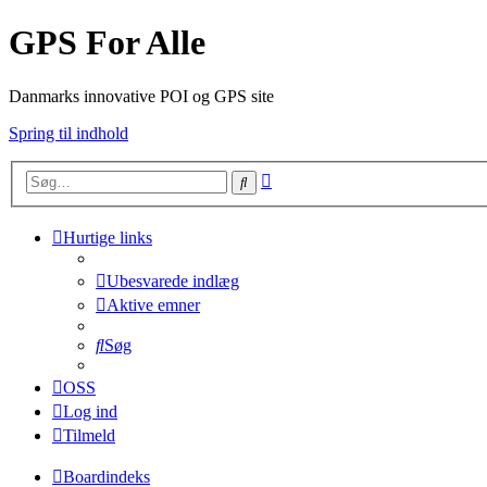
GPS For Alle
Danmarks innovative POI og GPS site
Spring til indhold
Avanceret
Søg
søgning
Hurtige links
Ubesvarede indlæg
Aktive emner
Søg
OSS
Log ind
Tilmeld
Boardindeks