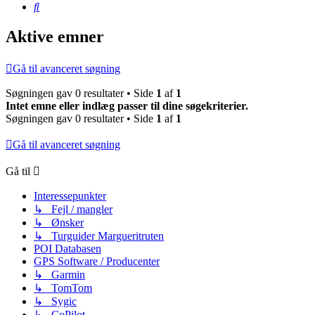
Søg
Aktive emner
Gå til avanceret søgning
Søgningen gav 0 resultater • Side
1
af
1
Intet emne eller indlæg passer til dine søgekriterier.
Søgningen gav 0 resultater • Side
1
af
1
Gå til avanceret søgning
Gå til
Interessepunkter
↳ Fejl / mangler
↳ Ønsker
↳ Turguider Margueritruten
POI Databasen
GPS Software / Producenter
↳ Garmin
↳ TomTom
↳ Sygic
↳ CoPilot