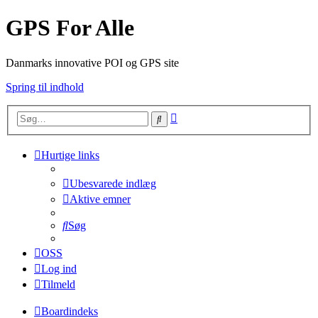
GPS For Alle
Danmarks innovative POI og GPS site
Spring til indhold
Avanceret
Søg
søgning
Hurtige links
Ubesvarede indlæg
Aktive emner
Søg
OSS
Log ind
Tilmeld
Boardindeks