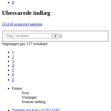
Søg
Ubesvarede indlæg
Gå til avanceret søgning
Avanceret
Søg
søgning
Søgningen gav 127 resultater
1
2
3
4
5
6
Næste
Emner
Svar
Visninger
Seneste indlæg
Tomtom nyt kort v1170.13183