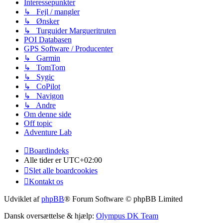
Interessepunkter
↳ Fejl / mangler
↳ Ønsker
↳ Turguider Margueritruten
POI Databasen
GPS Software / Producenter
↳ Garmin
↳ TomTom
↳ Sygic
↳ CoPilot
↳ Navigon
↳ Andre
Om denne side
Off topic
Adventure Lab
Boardindeks
Alle tider er
UTC+02:00
Slet alle boardcookies
Kontakt os
Udviklet af
phpBB
® Forum Software © phpBB Limited
Dansk oversættelse & hjælp:
Olympus DK Team