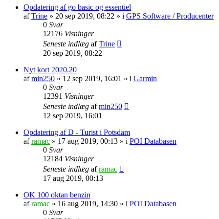
Opdatering af go basic og essentiel
af
Trine
»
20 sep 2019, 08:22
» i
GPS Software / Producenter
0
Svar
12176
Visninger
Seneste indlæg
af
Trine
20 sep 2019, 08:22
Nyt kort 2020.20
af
min250
»
12 sep 2019, 16:01
» i
Garmin
0
Svar
12391
Visninger
Seneste indlæg
af
min250
12 sep 2019, 16:01
Opdatering af D - Turist i Potsdam
af
ramac
»
17 aug 2019, 00:13
» i
POI Databasen
0
Svar
12184
Visninger
Seneste indlæg
af
ramac
17 aug 2019, 00:13
OK 100 oktan benzin
af
ramac
»
16 aug 2019, 14:30
» i
POI Databasen
0
Svar