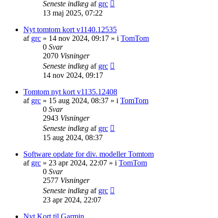
Seneste indlæg
af
grc
13 maj 2025, 07:22
Nyt tomtom kort v1140.12535
af
grc
»
14 nov 2024, 09:17
» i
TomTom
0
Svar
2070
Visninger
Seneste indlæg
af
grc
14 nov 2024, 09:17
Tomtom nyt kort v1135.12408
af
grc
»
15 aug 2024, 08:37
» i
TomTom
0
Svar
2943
Visninger
Seneste indlæg
af
grc
15 aug 2024, 08:37
Software opdate for div. modeller Tomtom
af
grc
»
23 apr 2024, 22:07
» i
TomTom
0
Svar
2577
Visninger
Seneste indlæg
af
grc
23 apr 2024, 22:07
Nyt Kort til Garmin