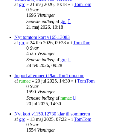
af
grc
»
21 maj 2026, 10:18
» i
TomTom
0
Svar
1696
Visninger
Seneste indlæg
af
grc
21 maj 2026, 10:18
Nyt tomtom kort v165.13083
af
grc
»
24 feb 2026, 09:28
» i
TomTom
0
Svar
4525
Visninger
Seneste indlæg
af
grc
24 feb 2026, 09:28
Import af emner i Plan.TomTom.com
af
ramac
»
20 jul 2025, 14:30
» i
TomTom
0
Svar
1590
Visninger
Seneste indlæg
af
ramac
20 jul 2025, 14:30
Nyt kort v1150.12730 klar til sommeren
af
grc
»
13 maj 2025, 07:22
» i
TomTom
0
Svar
1554
Visninger