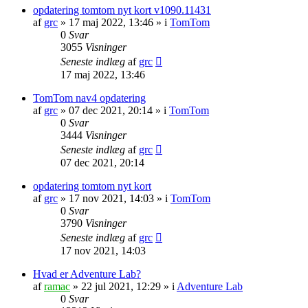
opdatering tomtom nyt kort v1090.11431
af
grc
»
17 maj 2022, 13:46
» i
TomTom
0
Svar
3055
Visninger
Seneste indlæg
af
grc
17 maj 2022, 13:46
TomTom nav4 opdatering
af
grc
»
07 dec 2021, 20:14
» i
TomTom
0
Svar
3444
Visninger
Seneste indlæg
af
grc
07 dec 2021, 20:14
opdatering tomtom nyt kort
af
grc
»
17 nov 2021, 14:03
» i
TomTom
0
Svar
3790
Visninger
Seneste indlæg
af
grc
17 nov 2021, 14:03
Hvad er Adventure Lab?
af
ramac
»
22 jul 2021, 12:29
» i
Adventure Lab
0
Svar