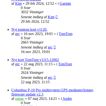
af
Kim
»
29 feb 2024, 12:52
» i
Garmin
0
Svar
3032
Visninger
Seneste indlæg
af
Kim
29 feb 2024, 12:52
Nyt tomtom kort v1120.
af
grc
»
16 nov 2023, 19:01
» i
TomTom
0
Svar
2663
Visninger
Seneste indlæg
af
grc
16 nov 2023, 19:01
Nyt kort TomTom v1115.12002
af
grc
»
22 aug 2023, 11:15
» i
TomTom
0
Svar
2624
Visninger
Seneste indlæg
af
grc
22 aug 2023, 11:15
Columbus P-10 Pro multisystem GPS modtager/logger,
firmware update v2.3
af
ramac
»
07 maj 2023, 14:21
» i
Andre
0
Svar