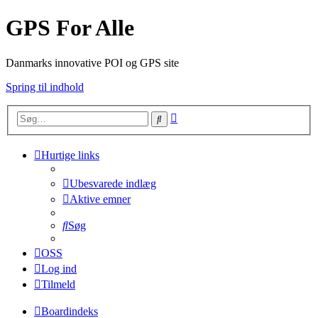
GPS For Alle
Danmarks innovative POI og GPS site
Spring til indhold
Avanceret
Søg
søgning
Hurtige links
Ubesvarede indlæg
Aktive emner
Søg
OSS
Log ind
Tilmeld
Boardindeks