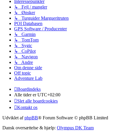
Interessepunkter
↳ Fejl / mangler
↳ Ønsker
↳ Turguider Margueritruten
POI Databasen
GPS Software / Producenter
↳ Garmin
↳ TomTom
↳ Sygic
↳ CoPilot
↳ Navigon
↳ Andre
Om denne side
Off topic
Adventure Lab
Boardindeks
Alle tider er
UTC+02:00
Slet alle boardcookies
Kontakt os
Udviklet af
phpBB
® Forum Software © phpBB Limited
Dansk oversættelse & hjælp:
Olympus DK Team