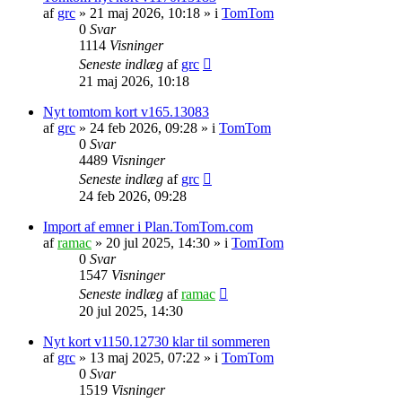
af
grc
»
21 maj 2026, 10:18
» i
TomTom
0
Svar
1114
Visninger
Seneste indlæg
af
grc
21 maj 2026, 10:18
Nyt tomtom kort v165.13083
af
grc
»
24 feb 2026, 09:28
» i
TomTom
0
Svar
4489
Visninger
Seneste indlæg
af
grc
24 feb 2026, 09:28
Import af emner i Plan.TomTom.com
af
ramac
»
20 jul 2025, 14:30
» i
TomTom
0
Svar
1547
Visninger
Seneste indlæg
af
ramac
20 jul 2025, 14:30
Nyt kort v1150.12730 klar til sommeren
af
grc
»
13 maj 2025, 07:22
» i
TomTom
0
Svar
1519
Visninger