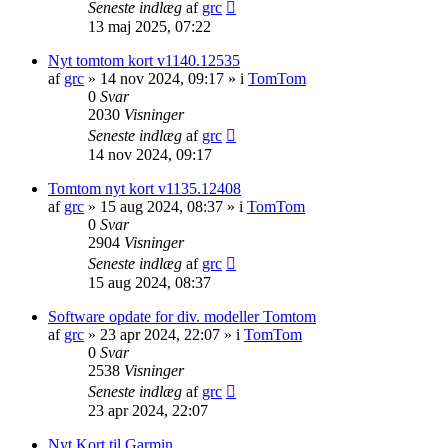
Seneste indlæg
af
grc
13 maj 2025, 07:22
Nyt tomtom kort v1140.12535
af
grc
»
14 nov 2024, 09:17
» i
TomTom
0
Svar
2030
Visninger
Seneste indlæg
af
grc
14 nov 2024, 09:17
Tomtom nyt kort v1135.12408
af
grc
»
15 aug 2024, 08:37
» i
TomTom
0
Svar
2904
Visninger
Seneste indlæg
af
grc
15 aug 2024, 08:37
Software opdate for div. modeller Tomtom
af
grc
»
23 apr 2024, 22:07
» i
TomTom
0
Svar
2538
Visninger
Seneste indlæg
af
grc
23 apr 2024, 22:07
Nyt Kort til Garmin