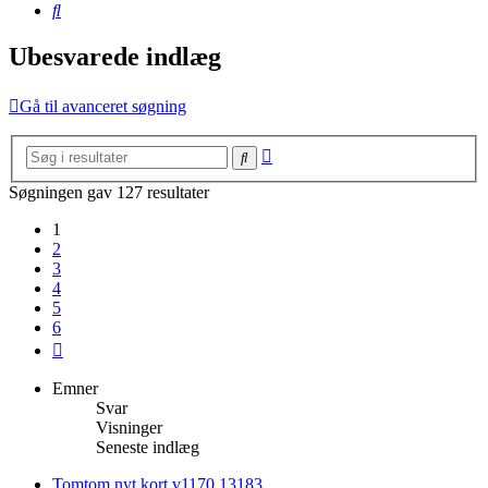
Søg
Ubesvarede indlæg
Gå til avanceret søgning
Avanceret
Søg
søgning
Søgningen gav 127 resultater
1
2
3
4
5
6
Næste
Emner
Svar
Visninger
Seneste indlæg
Tomtom nyt kort v1170.13183