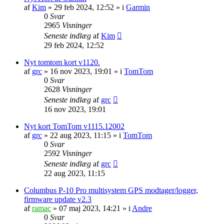
af
Kim
»
29 feb 2024, 12:52
» i
Garmin
0
Svar
2965
Visninger
Seneste indlæg
af
Kim
29 feb 2024, 12:52
Nyt tomtom kort v1120.
af
grc
»
16 nov 2023, 19:01
» i
TomTom
0
Svar
2628
Visninger
Seneste indlæg
af
grc
16 nov 2023, 19:01
Nyt kort TomTom v1115.12002
af
grc
»
22 aug 2023, 11:15
» i
TomTom
0
Svar
2592
Visninger
Seneste indlæg
af
grc
22 aug 2023, 11:15
Columbus P-10 Pro multisystem GPS modtager/logger,
firmware update v2.3
af
ramac
»
07 maj 2023, 14:21
» i
Andre
0
Svar