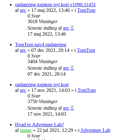
opdatering tomtom nyt kort v1090.11431
af
grc
»
17 maj 2022, 13:46
» i
TomTom
0
Svar
3018
Visninger
Seneste indlæg
af
grc
17 maj 2022, 13:46
TomTom nav4 opdatering
af
grc
»
07 dec 2021, 20:14
» i
TomTom
0
Svar
3404
Visninger
Seneste indlæg
af
grc
07 dec 2021, 20:14
opdatering tomtom nyt kort
af
grc
»
17 nov 2021, 14:03
» i
TomTom
0
Svar
3750
Visninger
Seneste indlæg
af
grc
17 nov 2021, 14:03
Hvad er Adventure Lab?
af
ramac
»
22 jul 2021, 12:29
» i
Adventure Lab
0
Svar