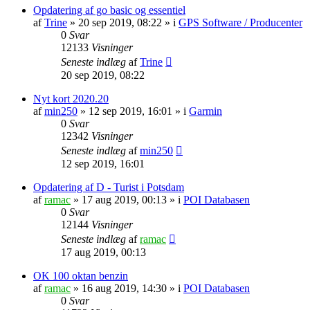
Opdatering af go basic og essentiel
af
Trine
»
20 sep 2019, 08:22
» i
GPS Software / Producenter
0
Svar
12133
Visninger
Seneste indlæg
af
Trine
20 sep 2019, 08:22
Nyt kort 2020.20
af
min250
»
12 sep 2019, 16:01
» i
Garmin
0
Svar
12342
Visninger
Seneste indlæg
af
min250
12 sep 2019, 16:01
Opdatering af D - Turist i Potsdam
af
ramac
»
17 aug 2019, 00:13
» i
POI Databasen
0
Svar
12144
Visninger
Seneste indlæg
af
ramac
17 aug 2019, 00:13
OK 100 oktan benzin
af
ramac
»
16 aug 2019, 14:30
» i
POI Databasen
0
Svar