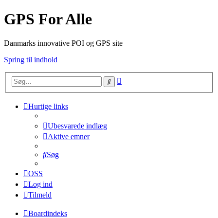
GPS For Alle
Danmarks innovative POI og GPS site
Spring til indhold
Avanceret
Søg
søgning
Hurtige links
Ubesvarede indlæg
Aktive emner
Søg
OSS
Log ind
Tilmeld
Boardindeks