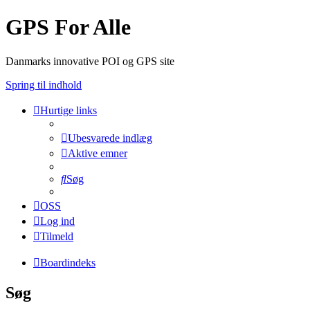
GPS For Alle
Danmarks innovative POI og GPS site
Spring til indhold
Hurtige links
Ubesvarede indlæg
Aktive emner
Søg
OSS
Log ind
Tilmeld
Boardindeks
Søg