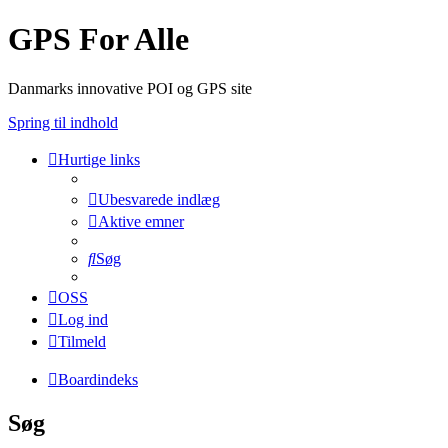
GPS For Alle
Danmarks innovative POI og GPS site
Spring til indhold
Hurtige links
Ubesvarede indlæg
Aktive emner
Søg
OSS
Log ind
Tilmeld
Boardindeks
Søg