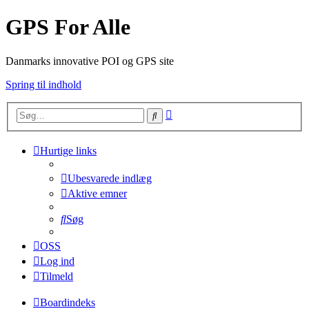
GPS For Alle
Danmarks innovative POI og GPS site
Spring til indhold
Avanceret
Søg
søgning
Hurtige links
Ubesvarede indlæg
Aktive emner
Søg
OSS
Log ind
Tilmeld
Boardindeks