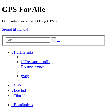
GPS For Alle
Danmarks innovative POI og GPS site
Spring til indhold
Avanceret
Søg
søgning
Hurtige links
Ubesvarede indlæg
Aktive emner
Søg
OSS
Log ind
Tilmeld
Boardindeks