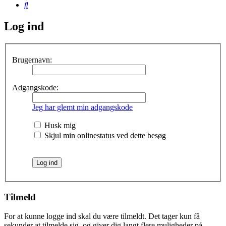
Søg
Log ind
Brugernavn:
Adgangskode:
Jeg har glemt min adgangskode
Husk mig
Skjul min onlinestatus ved dette besøg
Tilmeld
For at kunne logge ind skal du være tilmeldt. Det tager kun få
sekunder at tilmelde sig, og giver dig langt flere muligheder på