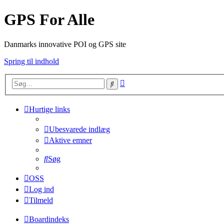
GPS For Alle
Danmarks innovative POI og GPS site
Spring til indhold
Avanceret
Søg
søgning
Hurtige links
Ubesvarede indlæg
Aktive emner
Søg
OSS
Log ind
Tilmeld
Boardindeks