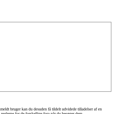
meldt bruger kan du desuden få tildelt udvidede tilladelser af en
 reglerne for de forskellige fora når du besøger dem.