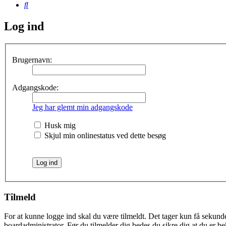
Søg
Log ind
Brugernavn:
Adgangskode:
Jeg har glemt min adgangskode
Husk mig
Skjul min onlinestatus ved dette besøg
Tilmeld
For at kunne logge ind skal du være tilmeldt. Det tager kun få sekunder
boardadministrator. Før du tilmelder dig bedes du sikre dig at du er b