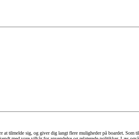
 at tilmelde sig, og giver dig langt flere muligheder på boardet. Som til
ekendt med vore vilkår for anvendelse og relaterede politikker. Læs også