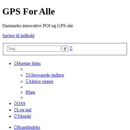
GPS For Alle
Danmarks innovative POI og GPS site
Spring til indhold
Avanceret
Søg
søgning
Hurtige links
Ubesvarede indlæg
Aktive emner
Søg
OSS
Log ind
Tilmeld
Boardindeks