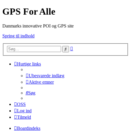
GPS For Alle
Danmarks innovative POI og GPS site
Spring til indhold
Avanceret
Søg
søgning
Hurtige links
Ubesvarede indlæg
Aktive emner
Søg
OSS
Log ind
Tilmeld
Boardindeks