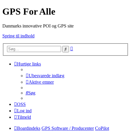
GPS For Alle
Danmarks innovative POI og GPS site
Spring til indhold
Avanceret
Søg
søgning
Hurtige links
Ubesvarede indlæg
Aktive emner
Søg
OSS
Log ind
Tilmeld
Boardindeks
GPS Software / Producenter
CoPilot