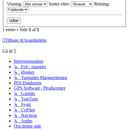
Visning:
Sorter efter:
Retning:
1 emne • Side
1
af
1
Tilbage til boardindeks
Gå til
Interessepunkter
↳ Fejl / mangler
↳ Ønsker
↳ Turguider Margueritruten
POI Databasen
GPS Software / Producenter
↳ Garmin
↳ TomTom
↳ Sygic
↳ CoPilot
↳ Navigon
↳ Andre
Om denne side