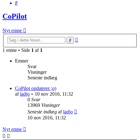
Søg
CoPilot
Nyt emne
Avanceret
Søg
søgning
1 emne • Side
1
af
1
Emner
Svar
Visninger
Seneste indlæg
CoPilot opdaterer ;o)
af
ladjo
»
10 nov 2016, 11:32
0
Svar
13969
Visninger
Seneste indlæg
af
ladjo
10 nov 2016, 11:32
Nyt emne