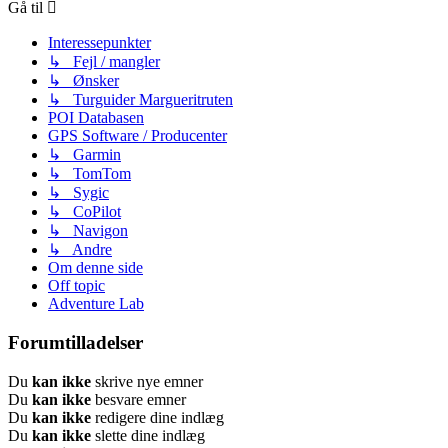
Gå til
Interessepunkter
↳ Fejl / mangler
↳ Ønsker
↳ Turguider Margueritruten
POI Databasen
GPS Software / Producenter
↳ Garmin
↳ TomTom
↳ Sygic
↳ CoPilot
↳ Navigon
↳ Andre
Om denne side
Off topic
Adventure Lab
Forumtilladelser
Du
kan ikke
skrive nye emner
Du
kan ikke
besvare emner
Du
kan ikke
redigere dine indlæg
Du
kan ikke
slette dine indlæg