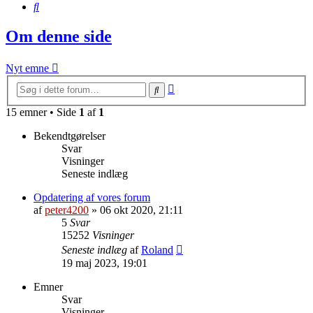
Søg
Om denne side
Nyt emne
Avanceret
Søg
søgning
15 emner • Side
1
af
1
Bekendtgørelser
Svar
Visninger
Seneste indlæg
Opdatering af vores forum
af
peter4200
»
06 okt 2020, 21:11
5
Svar
15252
Visninger
Seneste indlæg
af
Roland
19 maj 2023, 19:01
Emner
Svar
Visninger