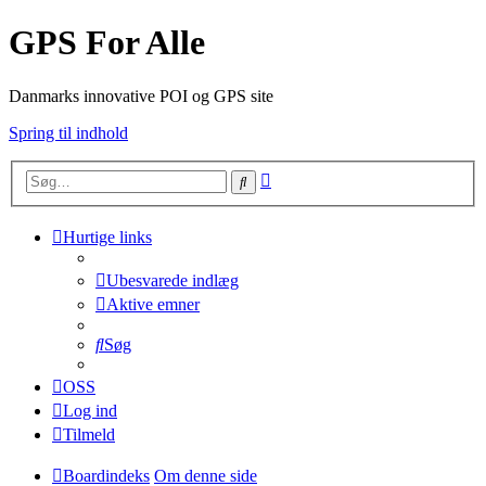
GPS For Alle
Danmarks innovative POI og GPS site
Spring til indhold
Avanceret
Søg
søgning
Hurtige links
Ubesvarede indlæg
Aktive emner
Søg
OSS
Log ind
Tilmeld
Boardindeks
Om denne side