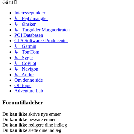
Gå til
Interessepunkter
↳ Fejl / mangler
↳ Ønsker
↳ Turguider Margueritruten
POI Databasen
GPS Software / Producenter
↳ Garmin
↳ TomTom
↳ Sygic
↳ CoPilot
↳ Navigon
↳ Andre
Om denne side
Off topic
Adventure Lab
Forumtilladelser
Du
kan ikke
skrive nye emner
Du
kan ikke
besvare emner
Du
kan ikke
redigere dine indlæg
Du
kan ikke
slette dine indlæg