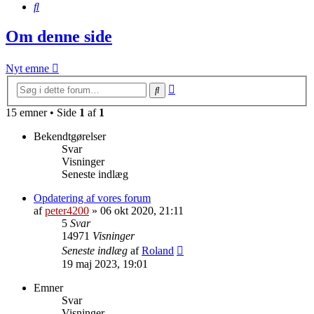
Søg
Om denne side
Nyt emne
Avanceret
Søg
søgning
15 emner • Side
1
af
1
Bekendtgørelser
Svar
Visninger
Seneste indlæg
Opdatering af vores forum
af
peter4200
»
06 okt 2020, 21:11
5
Svar
14971
Visninger
Seneste indlæg
af
Roland
19 maj 2023, 19:01
Emner
Svar
Visninger