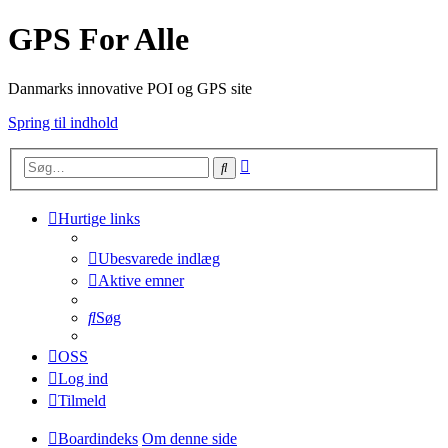
GPS For Alle
Danmarks innovative POI og GPS site
Spring til indhold
Avanceret
Søg
søgning
Hurtige links
Ubesvarede indlæg
Aktive emner
Søg
OSS
Log ind
Tilmeld
Boardindeks
Om denne side