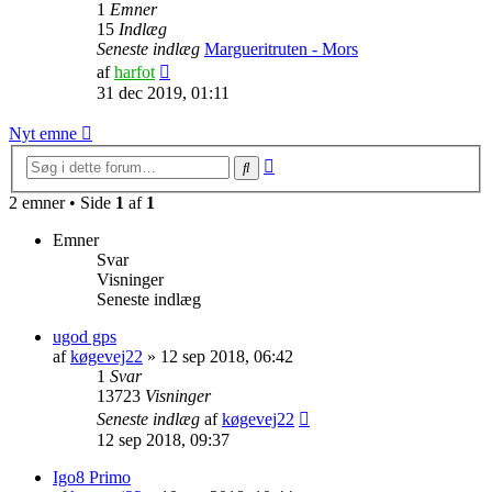
1
Emner
15
Indlæg
Seneste indlæg
Margueritruten - Mors
Vis
af
harfot
det
31 dec 2019, 01:11
seneste
indlæg
Nyt emne
Avanceret
Søg
søgning
2 emner • Side
1
af
1
Emner
Svar
Visninger
Seneste indlæg
ugod gps
af
køgevej22
»
12 sep 2018, 06:42
1
Svar
13723
Visninger
Seneste indlæg
af
køgevej22
12 sep 2018, 09:37
Igo8 Primo