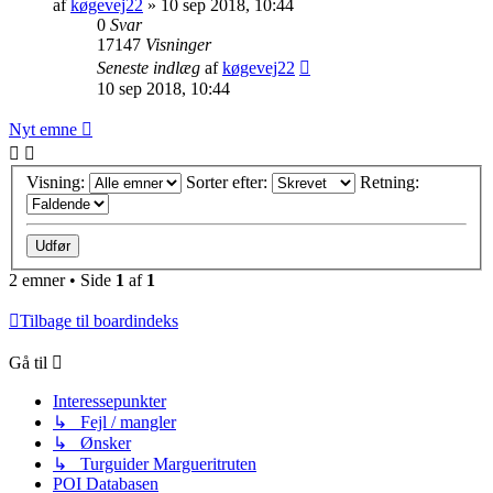
af
køgevej22
»
10 sep 2018, 10:44
0
Svar
17147
Visninger
Seneste indlæg
af
køgevej22
10 sep 2018, 10:44
Nyt emne
Visning:
Sorter efter:
Retning:
2 emner • Side
1
af
1
Tilbage til boardindeks
Gå til
Interessepunkter
↳ Fejl / mangler
↳ Ønsker
↳ Turguider Margueritruten
POI Databasen