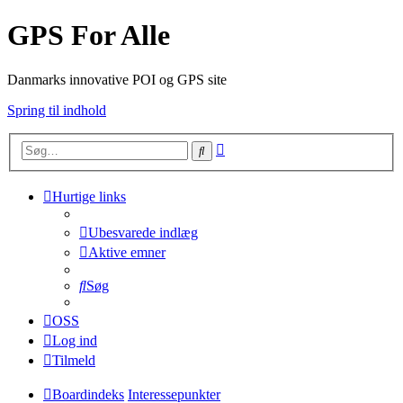
GPS For Alle
Danmarks innovative POI og GPS site
Spring til indhold
Avanceret
Søg
søgning
Hurtige links
Ubesvarede indlæg
Aktive emner
Søg
OSS
Log ind
Tilmeld
Boardindeks
Interessepunkter