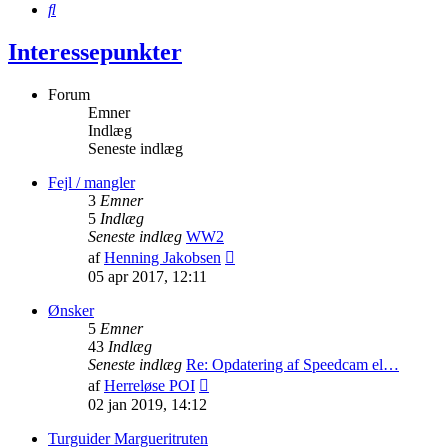
Søg
Interessepunkter
Forum
Emner
Indlæg
Seneste indlæg
Fejl / mangler
3
Emner
5
Indlæg
Seneste indlæg
WW2
Vis
af
Henning Jakobsen
det
05 apr 2017, 12:11
seneste
indlæg
Ønsker
5
Emner
43
Indlæg
Seneste indlæg
Re: Opdatering af Speedcam el…
Vis
af
Herreløse POI
det
02 jan 2019, 14:12
seneste
indlæg
Turguider Margueritruten