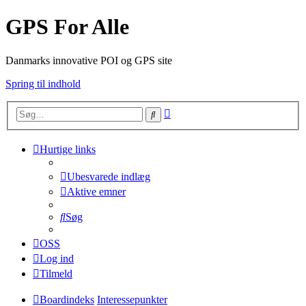
GPS For Alle
Danmarks innovative POI og GPS site
Spring til indhold
Avanceret
Søg
søgning
Hurtige links
Ubesvarede indlæg
Aktive emner
Søg
OSS
Log ind
Tilmeld
Boardindeks
Interessepunkter