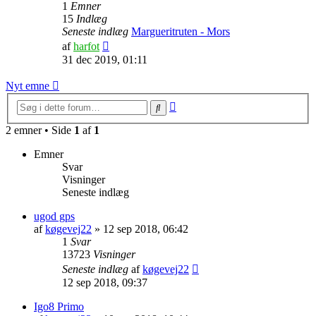
1
Emner
15
Indlæg
Seneste indlæg
Margueritruten - Mors
Vis
af
harfot
det
31 dec 2019, 01:11
seneste
indlæg
Nyt emne
Avanceret
Søg
søgning
2 emner • Side
1
af
1
Emner
Svar
Visninger
Seneste indlæg
ugod gps
af
køgevej22
»
12 sep 2018, 06:42
1
Svar
13723
Visninger
Seneste indlæg
af
køgevej22
12 sep 2018, 09:37
Igo8 Primo