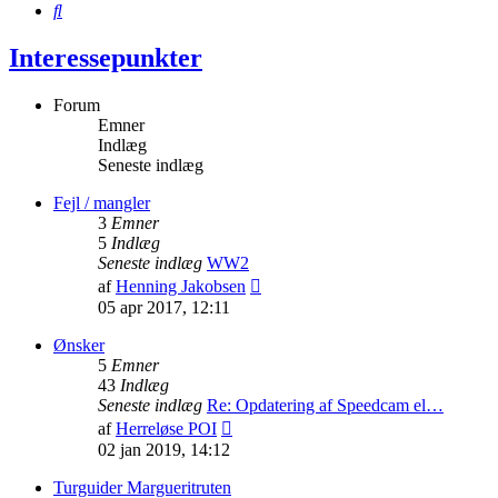
Søg
Interessepunkter
Forum
Emner
Indlæg
Seneste indlæg
Fejl / mangler
3
Emner
5
Indlæg
Seneste indlæg
WW2
Vis
af
Henning Jakobsen
det
05 apr 2017, 12:11
seneste
indlæg
Ønsker
5
Emner
43
Indlæg
Seneste indlæg
Re: Opdatering af Speedcam el…
Vis
af
Herreløse POI
det
02 jan 2019, 14:12
seneste
indlæg
Turguider Margueritruten