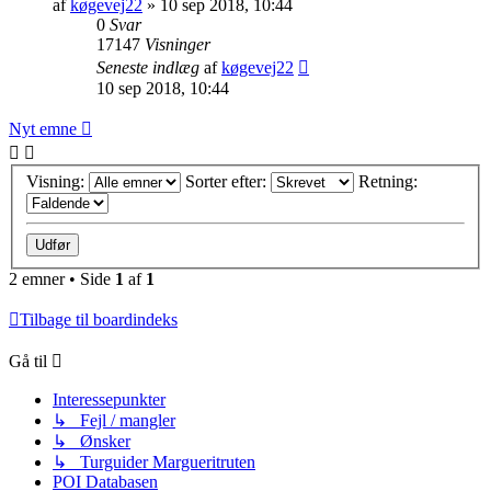
af
køgevej22
»
10 sep 2018, 10:44
0
Svar
17147
Visninger
Seneste indlæg
af
køgevej22
10 sep 2018, 10:44
Nyt emne
Visning:
Sorter efter:
Retning:
2 emner • Side
1
af
1
Tilbage til boardindeks
Gå til
Interessepunkter
↳ Fejl / mangler
↳ Ønsker
↳ Turguider Margueritruten
POI Databasen