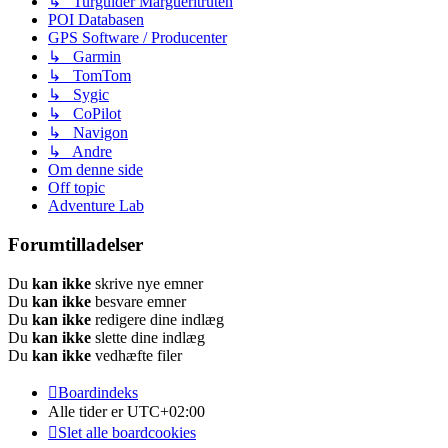
↳ Turguider Margueritruten
POI Databasen
GPS Software / Producenter
↳ Garmin
↳ TomTom
↳ Sygic
↳ CoPilot
↳ Navigon
↳ Andre
Om denne side
Off topic
Adventure Lab
Forumtilladelser
Du
kan ikke
skrive nye emner
Du
kan ikke
besvare emner
Du
kan ikke
redigere dine indlæg
Du
kan ikke
slette dine indlæg
Du
kan ikke
vedhæfte filer
Boardindeks
Alle tider er
UTC+02:00
Slet alle boardcookies