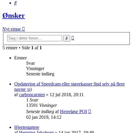
Søg
Ønsker
Nyt emne
Avanceret
Søg
søgning
5 emner • Side
1
af
1
Emner
Svar
Visninger
Seneste indlæg
Opdatering af Speedcam eller stærekasser find selv på flere
navne ;o)
af
carboncarsten
»
12 jul 2018, 20:11
1
Svar
13591
Visninger
Seneste indlæg
af
Herreløse POI
02 jan 2019, 14:12
Hjertestartere
af
Henning Jakobsen
»
14 jan 2017, 19:49