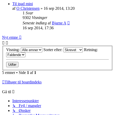
Til ipad mini
af
O Christensen
»
16 sep 2014, 13:20
1
Svar
9302
Visninger
Seneste indlæg
af
Bjarne A
16 sep 2014, 17:36
Nyt emne
Visning:
Sorter efter:
Retning:
5 emner • Side
1
af
1
Tilbage til boardindeks
Gå til
Interessepunkter
↳ Fejl / mangler
↳ Ønsker