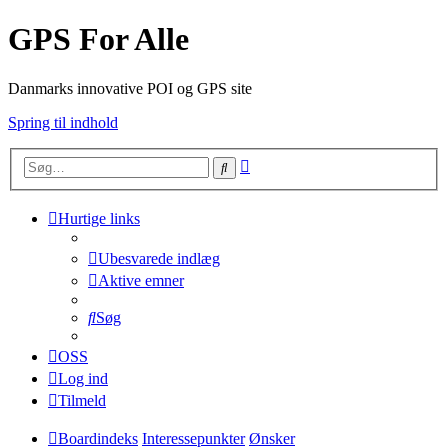
GPS For Alle
Danmarks innovative POI og GPS site
Spring til indhold
Avanceret
Søg
søgning
Hurtige links
Ubesvarede indlæg
Aktive emner
Søg
OSS
Log ind
Tilmeld
Boardindeks
Interessepunkter
Ønsker