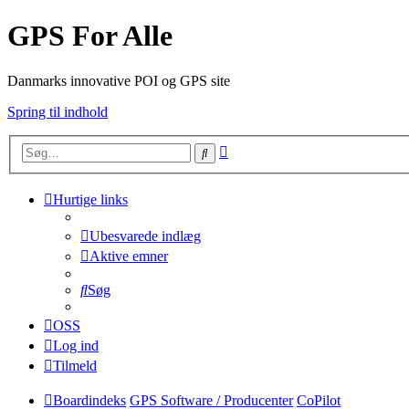
GPS For Alle
Danmarks innovative POI og GPS site
Spring til indhold
Avanceret
Søg
søgning
Hurtige links
Ubesvarede indlæg
Aktive emner
Søg
OSS
Log ind
Tilmeld
Boardindeks
GPS Software / Producenter
CoPilot