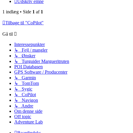
Udskriv emne
1 indlæg • Side
1
af
1
Tilbage til "CoPilot"
Gå til
Interessepunkter
↳ Fejl / mangler
↳ Ønsker
↳ Turguider Margueritruten
POI Databasen
GPS Software / Producenter
↳ Garmin
↳ TomTom
↳ Sygic
↳ CoPilot
↳ Navigon
↳ Andre
Om denne side
Off topic
Adventure Lab
Boardindeks