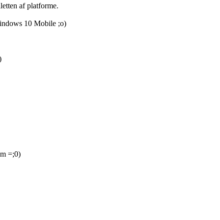
lletten af platforme.
Windows 10 Mobile ;o)
)
om =;0)