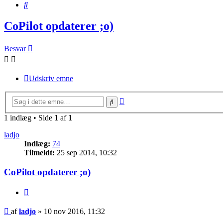
Søg
CoPilot opdaterer ;o)
Besvar
Udskriv emne
Avanceret
Søg
søgning
1 indlæg • Side
1
af
1
ladjo
Indlæg:
74
Tilmeldt:
25 sep 2014, 10:32
CoPilot opdaterer ;o)
Citer
Indlæg
af
ladjo
»
10 nov 2016, 11:32