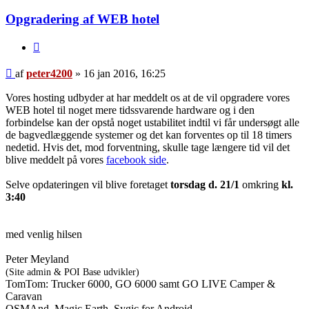
Opgradering af WEB hotel
Citer
Indlæg
af
peter4200
»
16 jan 2016, 16:25
Vores hosting udbyder at har meddelt os at de vil opgradere vores
WEB hotel til noget mere tidssvarende hardware og i den
forbindelse kan der opstå noget ustabilitet indtil vi får undersøgt alle
de bagvedlæggende systemer og det kan forventes op til 18 timers
nedetid. Hvis det, mod forventning, skulle tage længere tid vil det
blive meddelt på vores
facebook side
.
Selve opdateringen vil blive foretaget
torsdag d. 21/1
omkring
kl.
3:40
med venlig hilsen
Peter Meyland
(Site admin & POI Base udvikler)
TomTom: Trucker 6000, GO 6000 samt GO LIVE Camper &
Caravan
OSMAnd, Magic Earth, Sygic for Android