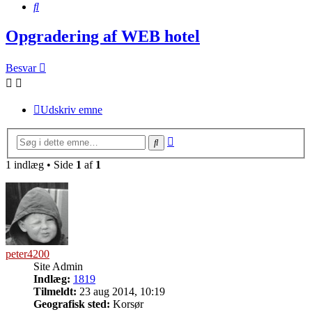
Søg
Opgradering af WEB hotel
Besvar
Udskriv emne
Avanceret
Søg
søgning
1 indlæg • Side
1
af
1
peter4200
Site Admin
Indlæg:
1819
Tilmeldt:
23 aug 2014, 10:19
Geografisk sted:
Korsør