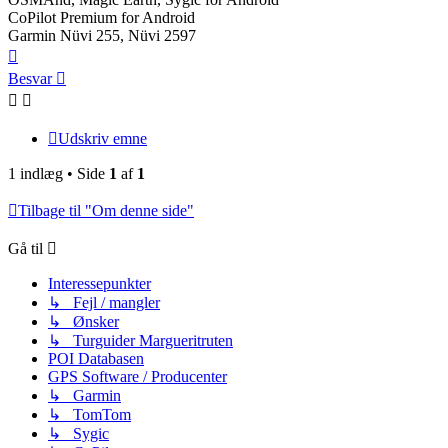
CoPilot Premium for Android
Garmin Nüvi 255, Nüvi 2597
Top
Besvar
Udskriv emne
1 indlæg • Side
1
af
1
Tilbage til "Om denne side"
Gå til
Interessepunkter
↳ Fejl / mangler
↳ Ønsker
↳ Turguider Margueritruten
POI Databasen
GPS Software / Producenter
↳ Garmin
↳ TomTom
↳ Sygic