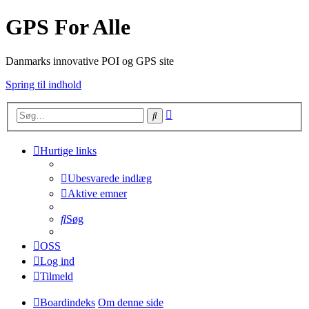
GPS For Alle
Danmarks innovative POI og GPS site
Spring til indhold
Avanceret
Søg
søgning
Hurtige links
Ubesvarede indlæg
Aktive emner
Søg
OSS
Log ind
Tilmeld
Boardindeks
Om denne side