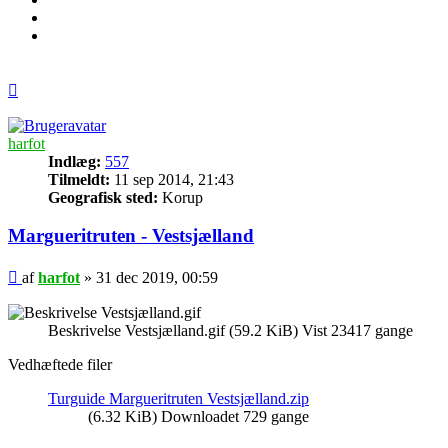
Top
harfot
Indlæg:
557
Tilmeldt:
11 sep 2014, 21:43
Geografisk sted:
Korup
Margueritruten - Vestsjælland
Indlæg
af
harfot
»
31 dec 2019, 00:59
Beskrivelse Vestsjælland.gif (59.2 KiB) Vist 23417 gange
Vedhæftede filer
Turguide Margueritruten Vestsjælland.zip
(6.32 KiB) Downloadet 729 gange