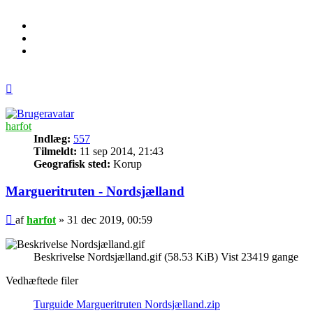
Top
harfot
Indlæg:
557
Tilmeldt:
11 sep 2014, 21:43
Geografisk sted:
Korup
Margueritruten - Nordsjælland
Indlæg
af
harfot
»
31 dec 2019, 00:59
Beskrivelse Nordsjælland.gif (58.53 KiB) Vist 23419 gange
Vedhæftede filer
Turguide Margueritruten Nordsjælland.zip