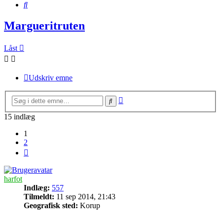
Søg
Margueritruten
Låst
Udskriv emne
Avanceret
Søg
søgning
15 indlæg
1
2
Næste
harfot
Indlæg:
557
Tilmeldt:
11 sep 2014, 21:43
Geografisk sted:
Korup