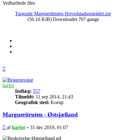
Vedhæftede filer
Turguide Margueritruten Hovedstadsområdet.zip
(56.16 KiB) Downloadet 707 gange
Top
harfot
Indlæg:
557
Tilmeldt:
11 sep 2014, 21:43
Geografisk sted:
Korup
Margueritruten - Østsjælland
Indlæg
af
harfot
»
31 dec 2019, 01:07