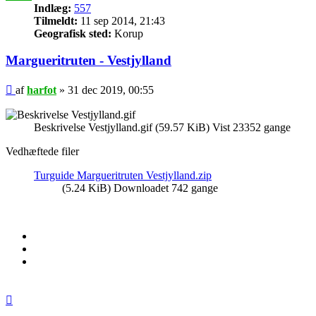
Indlæg:
557
Tilmeldt:
11 sep 2014, 21:43
Geografisk sted:
Korup
Margueritruten - Vestjylland
Indlæg
af
harfot
»
31 dec 2019, 00:55
Beskrivelse Vestjylland.gif (59.57 KiB) Vist 23352 gange
Vedhæftede filer
Turguide Margueritruten Vestjylland.zip
(5.24 KiB) Downloadet 742 gange
Top