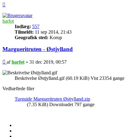
Top
harfot
Indlæg:
557
Tilmeldt:
11 sep 2014, 21:43
Geografisk sted:
Korup
Margueritruten - Østjylland
Indlæg
af
harfot
»
31 dec 2019, 00:57
Beskrivelse Østjylland.gif (60.19 KiB) Vist 23354 gange
Vedhæftede filer
Turguide Margueritruten Østjylland.zip
(7.35 KiB) Downloadet 797 gange