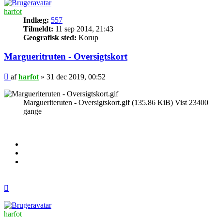
harfot
Indlæg:
557
Tilmeldt:
11 sep 2014, 21:43
Geografisk sted:
Korup
Margueritruten - Oversigtskort
Indlæg
af
harfot
»
31 dec 2019, 00:52
Margueriteruten - Oversigtskort.gif (135.86 KiB) Vist 23400
gange
Top
harfot