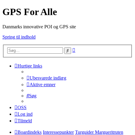
GPS For Alle
Danmarks innovative POI og GPS site
Spring til indhold
Avanceret
Søg
søgning
Hurtige links
Ubesvarede indlæg
Aktive emner
Søg
OSS
Log ind
Tilmeld
Boardindeks
Interessepunkter
Turguider Margueritruten