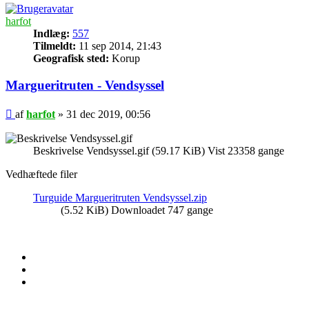
harfot
Indlæg:
557
Tilmeldt:
11 sep 2014, 21:43
Geografisk sted:
Korup
Margueritruten - Vendsyssel
Indlæg
af
harfot
»
31 dec 2019, 00:56
Beskrivelse Vendsyssel.gif (59.17 KiB) Vist 23358 gange
Vedhæftede filer
Turguide Margueritruten Vendsyssel.zip
(5.52 KiB) Downloadet 747 gange