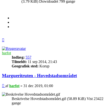
(3.79 KiB) Downloadet 799 gange
Top
harfot
Indlæg:
557
Tilmeldt:
11 sep 2014, 21:43
Geografisk sted:
Korup
Margueritruten - Hovedstadsområdet
Indlæg
af
harfot
»
31 dec 2019, 01:00
Beskrivelse Hovedstadsområdet.gif (58.89 KiB) Vist 23422
gange