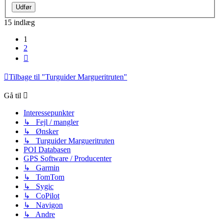
15 indlæg
1
2
Næste
Tilbage til "Turguider Margueritruten"
Gå til
Interessepunkter
↳ Fejl / mangler
↳ Ønsker
↳ Turguider Margueritruten
POI Databasen
GPS Software / Producenter
↳ Garmin
↳ TomTom
↳ Sygic
↳ CoPilot
↳ Navigon
↳ Andre