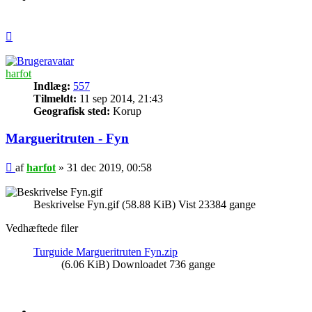
Top
harfot
Indlæg:
557
Tilmeldt:
11 sep 2014, 21:43
Geografisk sted:
Korup
Margueritruten - Fyn
Indlæg
af
harfot
»
31 dec 2019, 00:58
Beskrivelse Fyn.gif (58.88 KiB) Vist 23384 gange
Vedhæftede filer
Turguide Margueritruten Fyn.zip
(6.06 KiB) Downloadet 736 gange