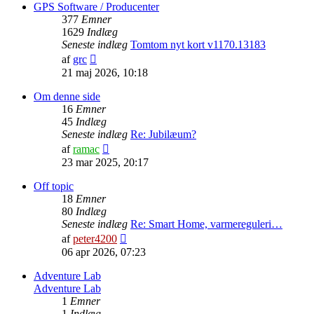
indlæg
GPS Software / Producenter
377
Emner
1629
Indlæg
Seneste indlæg
Tomtom nyt kort v1170.13183
Vis
af
grc
det
21 maj 2026, 10:18
seneste
indlæg
Om denne side
16
Emner
45
Indlæg
Seneste indlæg
Re: Jubilæum?
Vis
af
ramac
det
23 mar 2025, 20:17
seneste
indlæg
Off topic
18
Emner
80
Indlæg
Seneste indlæg
Re: Smart Home, varmereguleri…
Vis
af
peter4200
det
06 apr 2026, 07:23
seneste
indlæg
Adventure Lab
Adventure Lab
1
Emner
1
Indlæg