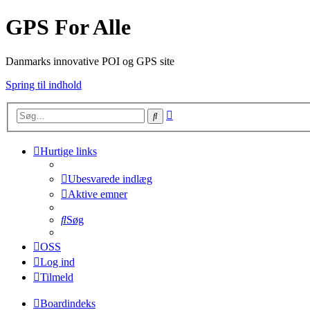
GPS For Alle
Danmarks innovative POI og GPS site
Spring til indhold
Avanceret
Søg
søgning
Hurtige links
Ubesvarede indlæg
Aktive emner
Søg
OSS
Log ind
Tilmeld
Boardindeks