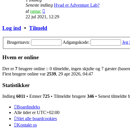
Seneste indlæg
Hvad er Adventure Lab?
Vis
af
ramac
det
22 jul 2021, 12:29
seneste
indlæg
Log ind
•
Tilmeld
Brugernavn:
Adgangskode:
Jeg
Hvem er online
Der er
7
brugere online :: 0 tilmeldte, ingen skjulte og 7 gæster (basere
Flest brugere online var
2539
, 29 apr 2026, 04:47
Statistikker
Indlæg
6011
• Emner
725
• Tilmeldte brugere
346
• Senest tilmeldte 
Boardindeks
Alle tider er
UTC+02:00
Slet alle boardcookies
Kontakt os