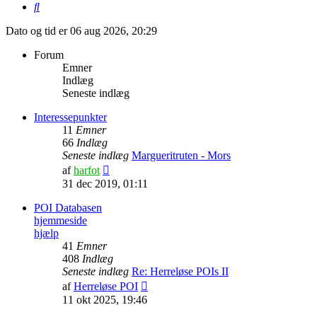
Søg
Dato og tid er 06 aug 2026, 20:29
Forum
Emner
Indlæg
Seneste indlæg
Interessepunkter
11
Emner
66
Indlæg
Seneste indlæg
Margueritruten - Mors
Vis
af
harfot
det
31 dec 2019, 01:11
seneste
indlæg
POI Databasen
hjemmeside
hjælp
41
Emner
408
Indlæg
Seneste indlæg
Re: Herreløse POIs II
Vis
af
Herreløse POI
det
11 okt 2025, 19:46
seneste