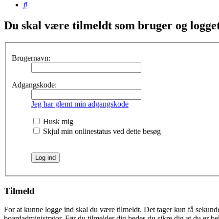
Søg
Du skal være tilmeldt som bruger og logget 
Brugernavn:
Adgangskode:
Jeg har glemt min adgangskode
Husk mig
Skjul min onlinestatus ved dette besøg
Tilmeld
For at kunne logge ind skal du være tilmeldt. Det tager kun få sekunder
boardadministrator. Før du tilmelder dig bedes du sikre dig at du er b