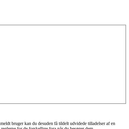
meldt bruger kan du desuden få tildelt udvidede tilladelser af en
 reglerne for de forskellige fora når du besøger dem.