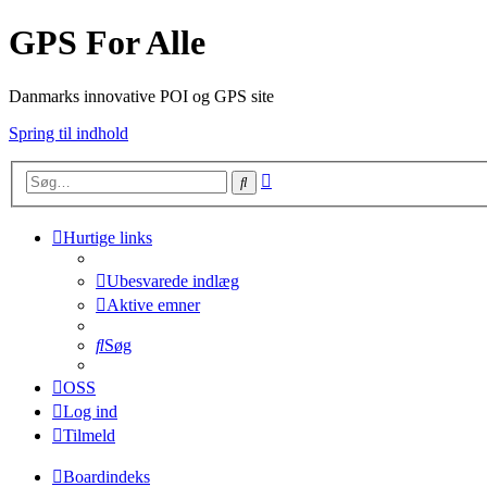
GPS For Alle
Danmarks innovative POI og GPS site
Spring til indhold
Avanceret
Søg
søgning
Hurtige links
Ubesvarede indlæg
Aktive emner
Søg
OSS
Log ind
Tilmeld
Boardindeks