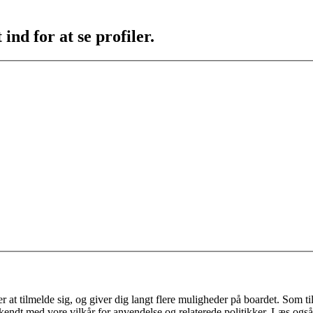
ind for at se profiler.
 at tilmelde sig, og giver dig langt flere muligheder på boardet. Som til
ekendt med vore vilkår for anvendelse og relaterede politikker. Læs også