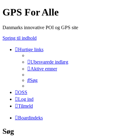
GPS For Alle
Danmarks innovative POI og GPS site
Spring til indhold
Hurtige links
Ubesvarede indlæg
Aktive emner
Søg
OSS
Log ind
Tilmeld
Boardindeks
Søg