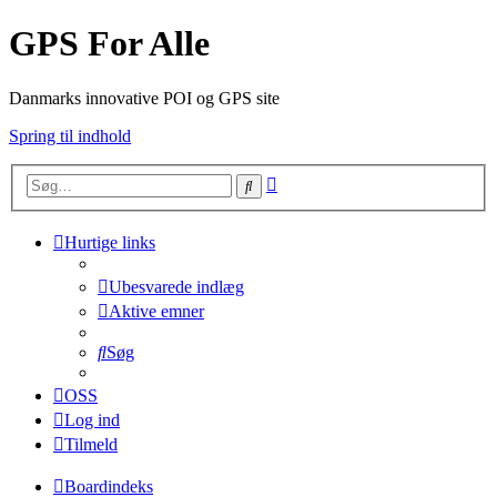
GPS For Alle
Danmarks innovative POI og GPS site
Spring til indhold
Avanceret
Søg
søgning
Hurtige links
Ubesvarede indlæg
Aktive emner
Søg
OSS
Log ind
Tilmeld
Boardindeks