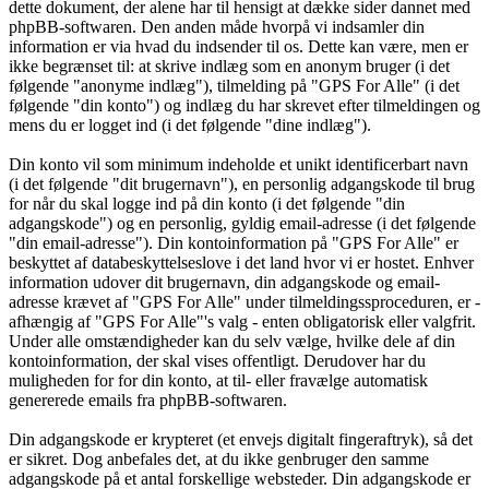
dette dokument, der alene har til hensigt at dække sider dannet med
phpBB-softwaren. Den anden måde hvorpå vi indsamler din
information er via hvad du indsender til os. Dette kan være, men er
ikke begrænset til: at skrive indlæg som en anonym bruger (i det
følgende "anonyme indlæg"), tilmelding på "GPS For Alle" (i det
følgende "din konto") og indlæg du har skrevet efter tilmeldingen og
mens du er logget ind (i det følgende "dine indlæg").
Din konto vil som minimum indeholde et unikt identificerbart navn
(i det følgende "dit brugernavn"), en personlig adgangskode til brug
for når du skal logge ind på din konto (i det følgende "din
adgangskode") og en personlig, gyldig email-adresse (i det følgende
"din email-adresse"). Din kontoinformation på "GPS For Alle" er
beskyttet af databeskyttelseslove i det land hvor vi er hostet. Enhver
information udover dit brugernavn, din adgangskode og email-
adresse krævet af "GPS For Alle" under tilmeldingssproceduren, er -
afhængig af "GPS For Alle"'s valg - enten obligatorisk eller valgfrit.
Under alle omstændigheder kan du selv vælge, hvilke dele af din
kontoinformation, der skal vises offentligt. Derudover har du
muligheden for for din konto, at til- eller fravælge automatisk
genererede emails fra phpBB-softwaren.
Din adgangskode er krypteret (et envejs digitalt fingeraftryk), så det
er sikret. Dog anbefales det, at du ikke genbruger den samme
adgangskode på et antal forskellige websteder. Din adgangskode er