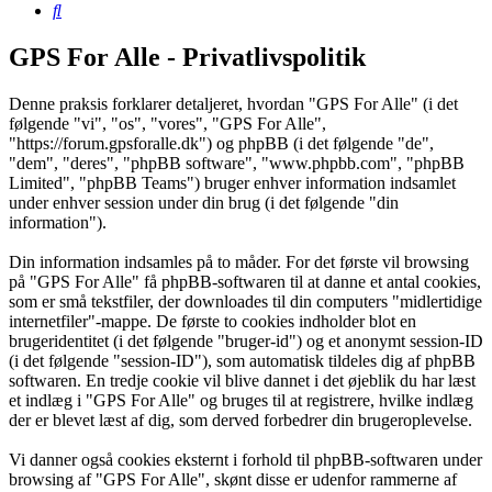
Søg
GPS For Alle - Privatlivspolitik
Denne praksis forklarer detaljeret, hvordan "GPS For Alle" (i det
følgende "vi", "os", "vores", "GPS For Alle",
"https://forum.gpsforalle.dk") og phpBB (i det følgende "de",
"dem", "deres", "phpBB software", "www.phpbb.com", "phpBB
Limited", "phpBB Teams") bruger enhver information indsamlet
under enhver session under din brug (i det følgende "din
information").
Din information indsamles på to måder. For det første vil browsing
på "GPS For Alle" få phpBB-softwaren til at danne et antal cookies,
som er små tekstfiler, der downloades til din computers "midlertidige
internetfiler"-mappe. De første to cookies indholder blot en
brugeridentitet (i det følgende "bruger-id") og et anonymt session-ID
(i det følgende "session-ID"), som automatisk tildeles dig af phpBB
softwaren. En tredje cookie vil blive dannet i det øjeblik du har læst
et indlæg i "GPS For Alle" og bruges til at registrere, hvilke indlæg
der er blevet læst af dig, som derved forbedrer din brugeroplevelse.
Vi danner også cookies eksternt i forhold til phpBB-softwaren under
browsing af "GPS For Alle", skønt disse er udenfor rammerne af