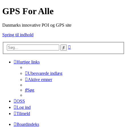
GPS For Alle
Danmarks innovative POI og GPS site
Spring til indhold
Avanceret
Søg
søgning
Hurtige links
Ubesvarede indlæg
Aktive emner
Søg
OSS
Log ind
Tilmeld
Boardindeks