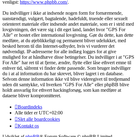
venligst:
https://www.phpbb.com/
.
Du indvilliger i ikke at indsende nogen form for fornærmende,
uanstændigt, vulgært, bagtalende, hadefuldt, truende eller sexuelt
orienteret materiale eller indsende andet materiale, som er i strid med
lovgivningen, det være sig i dit eget land, landet hvor "GPS For
Alle" er hostet eller international lovgivning. Gør du dette, kan dette
medføre, at du øjeblikkeligt og permanent bliver udelukket, med
besked herom til din Internet-udbyder, hvis vi vurderer det
nødvendigt. IP-adresserne for alle indlæg logges for at give
mulighed for at håndhæve disse betingelser. Du indvilliger i at "GPS
For Alle" har ret til at fjerne, ændre, flytte eller låse ethvert emne til
enhver tid, såfremt vi finder dette passende. Som bruger indvilliger
du i at al information du har skrevet, bliver lagret i en database.
Selvom denne information ikke vil blive videregivet til tredjemand
uden dit samtykke, vil hverken "GPS For Alle" eller phpBB blive
holdt ansvarlig for ethvert hackingforsøg, som kan medføre at
dataene bliver kompromitteret.
Boardindeks
Alle tider er
UTC+02:00
Slet alle boardcookies
Kontakt os
Udviklet af
phpBB
® Forum Software © phpBB Limited