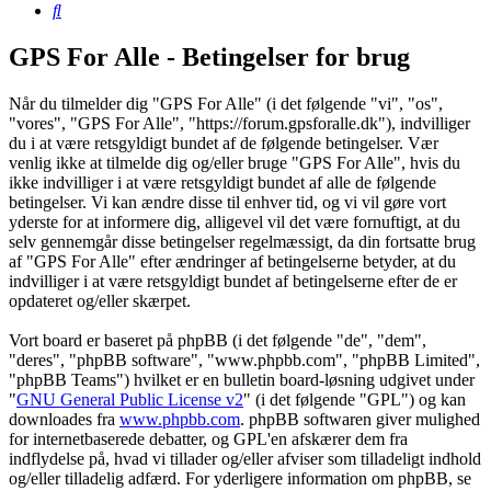
Søg
GPS For Alle - Betingelser for brug
Når du tilmelder dig "GPS For Alle" (i det følgende "vi", "os",
"vores", "GPS For Alle", "https://forum.gpsforalle.dk"), indvilliger
du i at være retsgyldigt bundet af de følgende betingelser. Vær
venlig ikke at tilmelde dig og/eller bruge "GPS For Alle", hvis du
ikke indvilliger i at være retsgyldigt bundet af alle de følgende
betingelser. Vi kan ændre disse til enhver tid, og vi vil gøre vort
yderste for at informere dig, alligevel vil det være fornuftigt, at du
selv gennemgår disse betingelser regelmæssigt, da din fortsatte brug
af "GPS For Alle" efter ændringer af betingelserne betyder, at du
indvilliger i at være retsgyldigt bundet af betingelserne efter de er
opdateret og/eller skærpet.
Vort board er baseret på phpBB (i det følgende "de", "dem",
"deres", "phpBB software", "www.phpbb.com", "phpBB Limited",
"phpBB Teams") hvilket er en bulletin board-løsning udgivet under
"
GNU General Public License v2
" (i det følgende "GPL") og kan
downloades fra
www.phpbb.com
. phpBB softwaren giver mulighed
for internetbaserede debatter, og GPL'en afskærer dem fra
indflydelse på, hvad vi tillader og/eller afviser som tilladeligt indhold
og/eller tilladelig adfærd. For yderligere information om phpBB, se