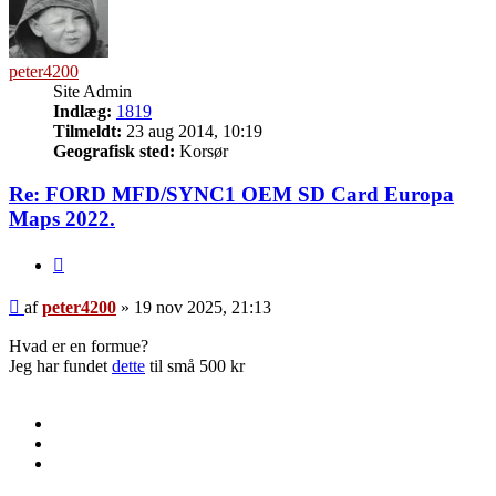
peter4200
Site Admin
Indlæg:
1819
Tilmeldt:
23 aug 2014, 10:19
Geografisk sted:
Korsør
Re: FORD MFD/SYNC1 OEM SD Card Europa
Maps 2022.
Citer
Indlæg
af
peter4200
»
19 nov 2025, 21:13
Hvad er en formue?
Jeg har fundet
dette
til små 500 kr