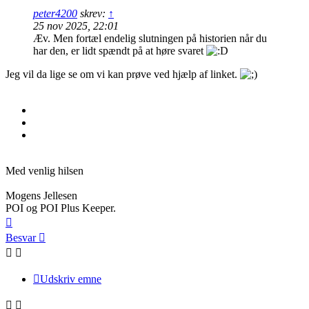
peter4200
skrev:
↑
25 nov 2025, 22:01
Æv. Men fortæl endelig slutningen på historien når du
har den, er lidt spændt på at høre svaret
Jeg vil da lige se om vi kan prøve ved hjælp af linket.
Med venlig hilsen
Mogens Jellesen
POI og POI Plus Keeper.
Top
Besvar
Udskriv emne