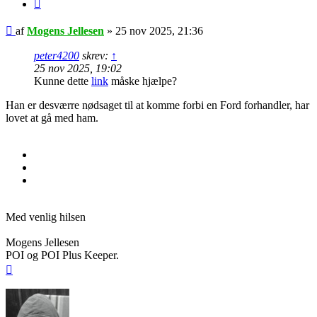
Citer
Indlæg
af
Mogens Jellesen
»
25 nov 2025, 21:36
peter4200
skrev:
↑
25 nov 2025, 19:02
Kunne dette
link
måske hjælpe?
Han er desværre nødsaget til at komme forbi en Ford forhandler, har
lovet at gå med ham.
Med venlig hilsen
Mogens Jellesen
POI og POI Plus Keeper.
Top