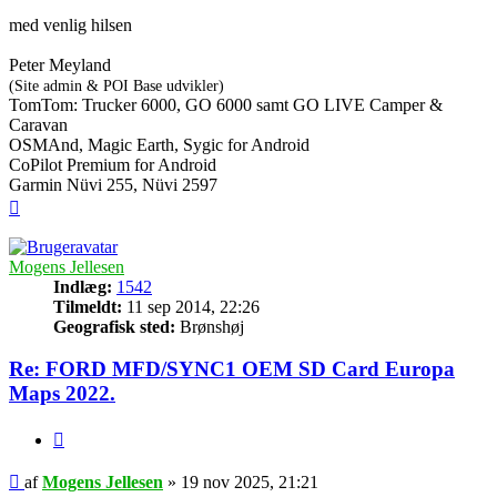
med venlig hilsen
Peter Meyland
(Site admin & POI Base udvikler)
TomTom: Trucker 6000, GO 6000 samt GO LIVE Camper &
Caravan
OSMAnd, Magic Earth, Sygic for Android
CoPilot Premium for Android
Garmin Nüvi 255, Nüvi 2597
Top
Mogens Jellesen
Indlæg:
1542
Tilmeldt:
11 sep 2014, 22:26
Geografisk sted:
Brønshøj
Re: FORD MFD/SYNC1 OEM SD Card Europa
Maps 2022.
Citer
Indlæg
af
Mogens Jellesen
»
19 nov 2025, 21:21