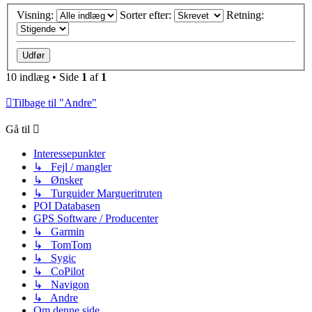
Visning:
Sorter efter:
Retning:
10 indlæg • Side
1
af
1
Tilbage til "Andre"
Gå til
Interessepunkter
↳ Fejl / mangler
↳ Ønsker
↳ Turguider Margueritruten
POI Databasen
GPS Software / Producenter
↳ Garmin
↳ TomTom
↳ Sygic
↳ CoPilot
↳ Navigon
↳ Andre
Om denne side