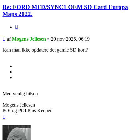
Re: FORD MFD/SYNC1 OEM SD Card Europa
Maps 2022.
Citer
Indlæg
af
Mogens Jellesen
»
20 nov 2025, 06:19
Kan man ikke opdatere det gamle SD kort?
Med venlig hilsen
Mogens Jellesen
POI og POI Plus Keeper.
Top