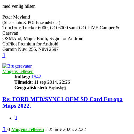
med venlig hilsen
Peter Meyland
(Site admin & POI Base udvikler)
TomTom: Trucker 6000, GO 6000 samt GO LIVE Camper &
Caravan
OSMAnd, Magic Earth, Sygic for Android
CoPilot Premium for Android
Garmin Nüvi 255, Nüvi 2597
Top
Mogens Jellesen
Indlæg:
1542
Tilmeldt:
11 sep 2014, 22:26
Geografisk sted:
Brønshøj
Re: FORD MFD/SYNC1 OEM SD Card Europa
Maps 2022.
Citer
Indlæg
af
Mogens Jellesen
»
25 nov 2025, 22:22