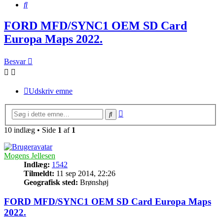
Søg
FORD MFD/SYNC1 OEM SD Card
Europa Maps 2022.
Besvar
Udskriv emne
Avanceret
Søg
søgning
10 indlæg • Side
1
af
1
Mogens Jellesen
Indlæg:
1542
Tilmeldt:
11 sep 2014, 22:26
Geografisk sted:
Brønshøj
FORD MFD/SYNC1 OEM SD Card Europa Maps
2022.