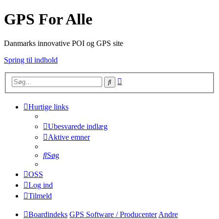
GPS For Alle
Danmarks innovative POI og GPS site
Spring til indhold
Avanceret
Søg
søgning
Hurtige links
Ubesvarede indlæg
Aktive emner
Søg
OSS
Log ind
Tilmeld
Boardindeks
GPS Software / Producenter
Andre