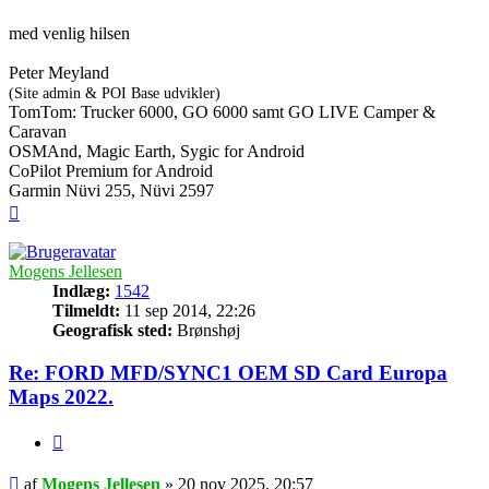
med venlig hilsen
Peter Meyland
(Site admin & POI Base udvikler)
TomTom: Trucker 6000, GO 6000 samt GO LIVE Camper &
Caravan
OSMAnd, Magic Earth, Sygic for Android
CoPilot Premium for Android
Garmin Nüvi 255, Nüvi 2597
Top
Mogens Jellesen
Indlæg:
1542
Tilmeldt:
11 sep 2014, 22:26
Geografisk sted:
Brønshøj
Re: FORD MFD/SYNC1 OEM SD Card Europa
Maps 2022.
Citer
Indlæg
af
Mogens Jellesen
»
20 nov 2025, 20:57