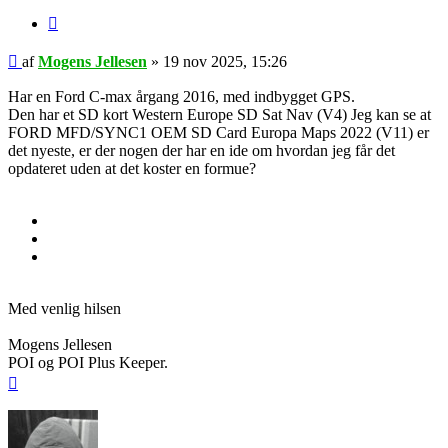
Citer
Indlæg
af
Mogens Jellesen
»
19 nov 2025, 15:26
Har en Ford C-max årgang 2016, med indbygget GPS.
Den har et SD kort Western Europe SD Sat Nav (V4) Jeg kan se at
FORD MFD/SYNC1 OEM SD Card Europa Maps 2022 (V11) er
det nyeste, er der nogen der har en ide om hvordan jeg får det
opdateret uden at det koster en formue?
Med venlig hilsen
Mogens Jellesen
POI og POI Plus Keeper.
Top