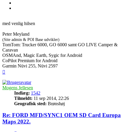
med venlig hilsen
Peter Meyland
(Site admin & POI Base udvikler)
TomTom: Trucker 6000, GO 6000 samt GO LIVE Camper &
Caravan
OSMAnd, Magic Earth, Sygic for Android
CoPilot Premium for Android
Garmin Nüvi 255, Nüvi 2597
Top
Mogens Jellesen
Indlæg:
1542
Tilmeldt:
11 sep 2014, 22:26
Geografisk sted:
Brønshøj
Re: FORD MFD/SYNC1 OEM SD Card Europa
Maps 2022.