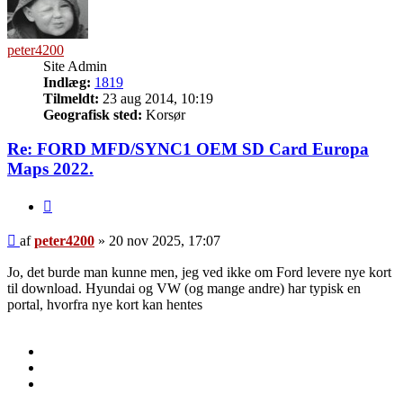
peter4200
Site Admin
Indlæg:
1819
Tilmeldt:
23 aug 2014, 10:19
Geografisk sted:
Korsør
Re: FORD MFD/SYNC1 OEM SD Card Europa
Maps 2022.
Citer
Indlæg
af
peter4200
»
20 nov 2025, 17:07
Jo, det burde man kunne men, jeg ved ikke om Ford levere nye kort
til download. Hyundai og VW (og mange andre) har typisk en
portal, hvorfra nye kort kan hentes