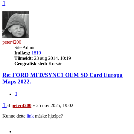
Top
peter4200
Site Admin
Indlæg:
1819
Tilmeldt:
23 aug 2014, 10:19
Geografisk sted:
Korsør
Re: FORD MFD/SYNC1 OEM SD Card Europa
Maps 2022.
Citer
Indlæg
af
peter4200
»
25 nov 2025, 19:02
Kunne dette
link
måske hjælpe?