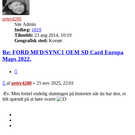
peter4200
Site Admin
Indlæg:
1819
Tilmeldt:
23 aug 2014, 10:19
Geografisk sted:
Korsør
Re: FORD MFD/SYNC1 OEM SD Card Europa
Maps 2022.
Citer
Indlæg
af
peter4200
»
25 nov 2025, 22:01
Æv. Men fortæl endelig slutningen på historien når du har den, er
lidt spændt på at høre svaret